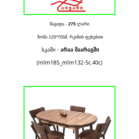
მაგიდ
ა -
275
ლარი
ზომა 120*70სმ, რკი
ნის ფეხებით
სკამი -
არაა მაარაგში
(mlm185_mlm132-5c.40c)