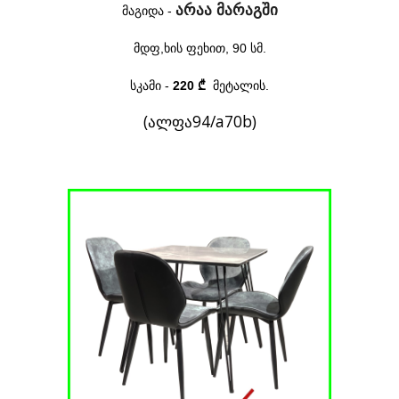
არაა მარაგში
მაგიდა -
მდფ,
ხ
ის
ფეხით
,
90
სმ.
სკამი -
220 ₾
მეტალის.
(ალფა94/a70b)