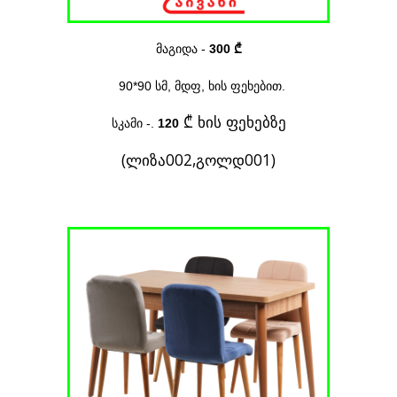
მაგიდა
-
300 ₾
90*90
სმ
, მდფ, ხის ფეხებით.
₾
ხის ფეხებზე
სკამი
-
.
120
(ლიზა002,გოლდ001)