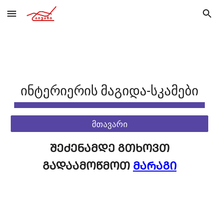
Skip to main content
Skip to navigation
ᲘᲜᲢᲔᲠᲘᲔᲠᲘᲡ ᲛᲐᲒᲘᲓᲐ-ᲡᲙᲐᲛᲔᲑᲘ
მთავარი
ᲨᲔᲫᲔᲜᲐᲛᲓᲔ ᲒᲗᲮᲝᲕᲗ
ᲒᲐᲓᲐᲐᲛᲝᲬᲛᲝᲗ
ᲛᲐᲠᲐᲒᲘ