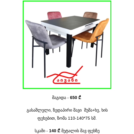
მაგიდა
-
650 ₾
გასაშლელი,
ზედაპირი
შავი
შუშა+
ხე
, ხის
ფეხებით, ზომ
ა
110-140*75
სმ.
სკამი
-
140 ₾
მეტალის შავ ფეხზე