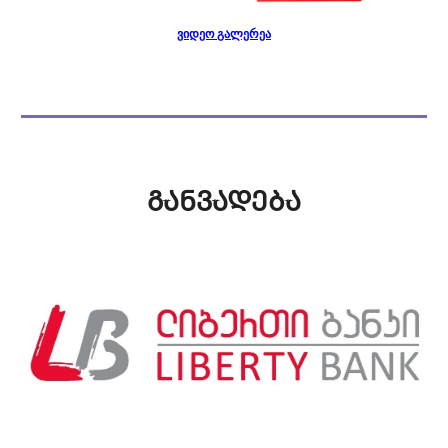
ვიდეო გალერეა
ᲒᲐᲜᲕᲐᲓᲔᲑᲐ