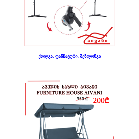
ქოლგა, ფანჩატური, შეზლონგი