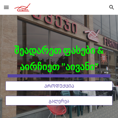
Skip to main content
Skip to navigation
ᲨᲔᲐᲓᲐᲠᲔᲗ ᲤᲐᲡᲔᲑᲘ &
ᲐᲘᲠᲩᲘᲔᲗ "ᲐᲘᲕᲐᲜᲘ"
ᲞᲠᲝᲓᲣᲥᲪᲘᲐ
გალერეა