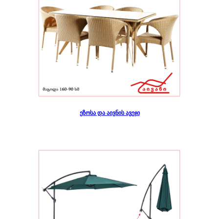
ეზოსა და აივნის ავეჯი